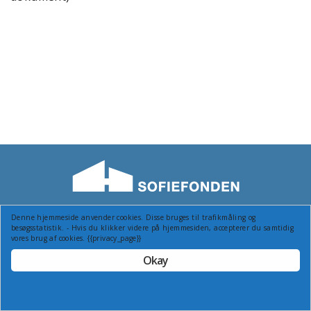
Denne hjemmeside anvender cookies. Disse bruges til trafikmåling og
© Sofiefonden - Granvej 53, 2880 Bagsværd Tlf.: 44987155
besøgsstatistik. - Hvis du klikker videre på hjemmesiden, accepterer du samtidig
Webside af cas.dk
vores brug af cookies. {{privacy_page}}
Okay