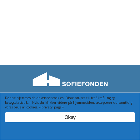
Denne hjemmeside anvender cookies. Disse bruges til trafikmåling og
© Sofiefonden - Granvej 53, 2880 Bagsværd Tlf.: 44987155
besøgsstatistik. - Hvis du klikker videre på hjemmesiden, accepterer du samtidig
Webside af cas.dk
vores brug af cookies. {{privacy_page}}
Okay