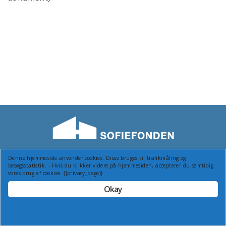
Denne hjemmeside anvender cookies. Disse bruges til trafikmåling og
© Sofiefonden - Granvej 53, 2880 Bagsværd Tlf.: 44987155
besøgsstatistik. - Hvis du klikker videre på hjemmesiden, accepterer du samtidig
Webside af cas.dk
vores brug af cookies. {{privacy_page}}
Okay